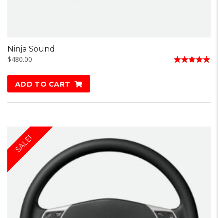
Ninja Sound
$
480.00
Rated
5.00
ADD TO CART
out of 5
SALE!