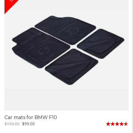
Car mats for BMW F10
$
150.00
$
99.00
Rated