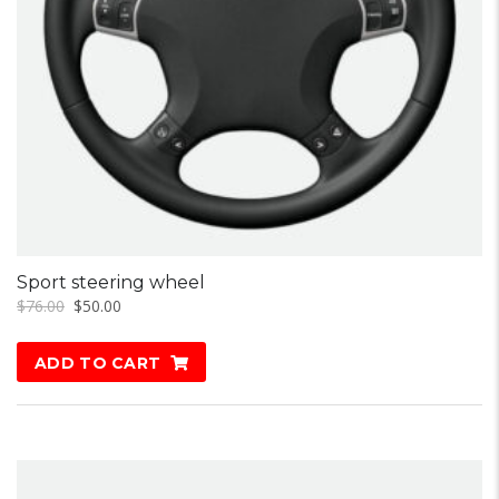
Sport steering wheel
$
76.00
$
50.00
ADD TO CART