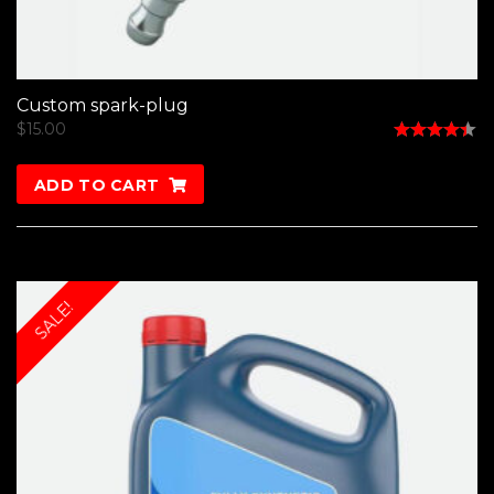
Custom spark-plug
$
15.00
Rated
4.33
ADD TO CART
out of 5
SALE!