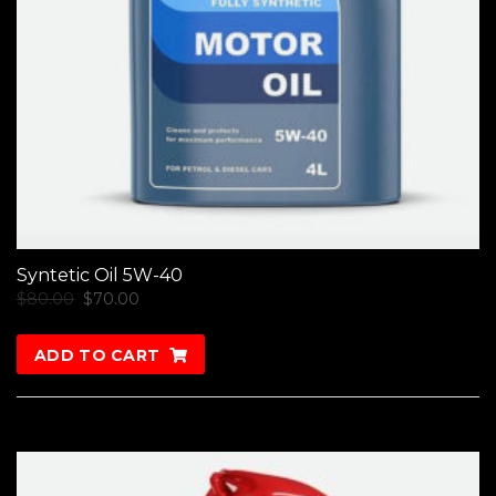
Syntetic Oil 5W-40
$
80.00
$
70.00
ADD TO CART