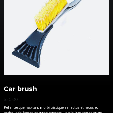
Car brush
$
20.00
Pellentesque habitant morbi tristique senectus et netus et
malesuada fames ac turpis egestas. Vestibulum tortor quam,